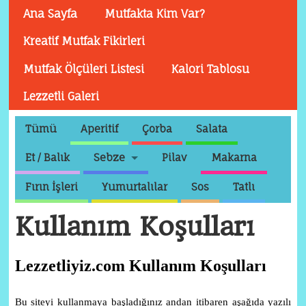
Ana Sayfa
Mutfakta Kim Var?
Kreatif Mutfak Fikirleri
Mutfak Ölçüleri Listesi
Kalori Tablosu
Lezzetli Galeri
Tümü
Aperitif
Çorba
Salata
Et / Balık
Sebze
Pilav
Makarna
Fırın İşleri
Yumurtalılar
Sos
Tatlı
Kullanım Koşulları
Lezzetliyiz.com Kullanım Koşulları
Bu siteyi kullanmaya başladığınız andan itibaren aşağıda yazılı