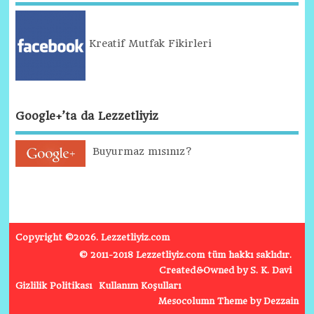
Kreatif Mutfak Fikirleri
Google+’ta da Lezzetliyiz
Buyurmaz mısınız?
Copyright ©2026. Lezzetliyiz.com
© 2011-2018 Lezzetliyiz.com tüm hakkı saklıdır.
Created&Owned by S. K. Davi
Gizlilik Politikası
Kullanım Koşulları
Mesocolumn Theme by Dezzain