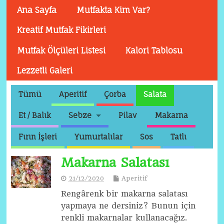
Ana Sayfa
Mutfakta Kim Var?
Kreatif Mutfak Fikirleri
Mutfak Ölçüleri Listesi
Kalori Tablosu
Lezzetli Galeri
Tümü
Aperitif
Çorba
Salata
Et / Balık
Sebze
Pilav
Makarna
Fırın İşleri
Yumurtalılar
Sos
Tatlı
Makarna Salatası
21/12/2020
Aperitif
Rengârenk bir makarna salatası
yapmaya ne dersiniz? Bunun için
renkli makarnalar kullanacağız.