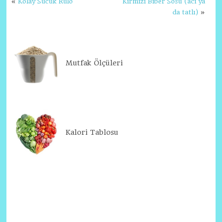
«
Kolay Sucuk Rulo
Kırmızı Biber Sosu (acı ya
da tatlı)
»
Mutfak Ölçüleri
Kalori Tablosu