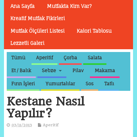
Ana Sayfa
Mutfakta Kim Var?
Kreatif Mutfak Fikirleri
Mutfak Ölçüleri Listesi
Kalori Tablosu
Lezzetli Galeri
Tümü
Aperitif
Çorba
Salata
Et / Balık
Sebze
Pilav
Makarna
Fırın İşleri
Yumurtalılar
Sos
Tatlı
Kestane Nasıl
Yapılır?
03/11/2013
Aperitif