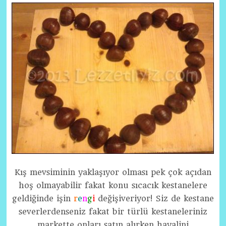
Kış mevsiminin yaklaşıyor olması pek çok açıdan
hoş olmayabilir fakat konu sıcacık kestanelere
geldiğinde işin
r
e
n
g
i
değişiveriyor! Siz de kestane
severlerdenseniz fakat bir türlü kestaneleriniz
markette onları satın alırken hayalini