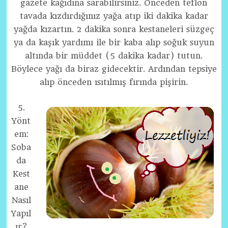
gazete kağıdına sarabilirsiniz. Önceden teflon
tavada kızdırdığınız yağa atıp iki dakika kadar
yağda kızartın. 2 dakika sonra kestaneleri süzgeç
ya da kaşık yardımı ile bir kaba alıp soğuk suyun
altında bir müddet (5 dakika kadar) tutun.
Böylece yağı da biraz gidecektir. Ardından tepsiye
alıp önceden ısıtılmış fırında pişirin.
5.
Yönt
em:
Soba
da
Kest
ane
Nasıl
Yapıl
ır?